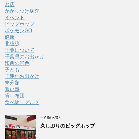
お店
かかりつけ病院
イベント
ビッグホップ
ポケモンGO
健康
北総線
千葉について
千葉県のお出かけ
印西の景色
子ども
子連れお出かけ
未分類
習い事
貸し布団
食べ物・グルメ
2018/05/07
久しぶりのビッグホップ