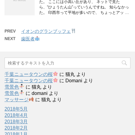
た。 ここには小高い丘があり、 ネットで見た
ら、“ひょうたん山”っていうんですね。 知らなかっ
た。 印西市って平地が多いので、 ちょっとアッ …
PREV
イオンのグランブッフェ
NEXT
歯医者
千葉ニュータウンの桜
に
猫丸
より
千葉ニュータウンの桜
に
Domani
より
雪景色
に
猫丸
より
雪景色
に
domani
より
マッサージ
に
猫丸
より
2018年5月
2018年4月
2018年3月
2018年2月
2018年1月