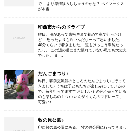
で、 より感情移入しちゃうのかな？ ベイマックス
が本当 …
印西市からのドライブ
昨日、用があって東松戸まで初めて車で行ったけ
ど、 思ったよりも近いんだなーって思いました。
40分くらいで着きました。 道もけっこう単純だっ
たし、 この辺の道にまだ慣れていない私でも大丈夫
でした。 ま …
だんごまつり♪
昨日、駅前交流館のところのだんごまつりに行って
きました♪ うちは子どもたちが楽しみにしているの
で、毎年行ってます^^ おいしいもの色々売っている
のも楽しみの１つ♪ ↑いんザイくんのマドレーヌ、
可愛い♪ …
牧の原公園♪
印西牧の原公園にある、 牧の原公園に行ってきまし