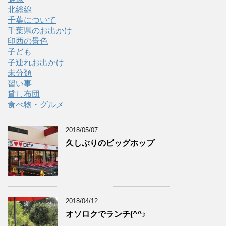
北総線
千葉について
千葉県のお出かけ
印西の景色
子ども
子連れお出かけ
未分類
習い事
貸し布団
食べ物・グルメ
2018/05/07
久しぶりのビッグホップ
2018/04/12
オソロクでランチ(^^♪