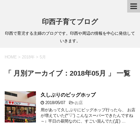
印西子育てブログ
印西で育児する主婦のブログです。印西や周辺の情報を中心に発信して
いきます。
HOME
>
2018年
>
5月
「 月別アーカイブ：2018年05月 」 一覧
久しぶりのビッグホップ
2018/05/07
-
お店
用があって久しぶりにビッグホップ行ったら、 お店
が増えていた(*’▽’) こんなスーパーできたんですね
～↓ 平日の昼間なのに、すごい混んでた(‘Д’) …