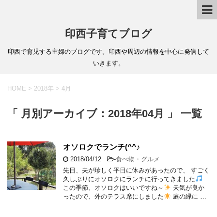
印西子育てブログ
印西で育児する主婦のブログです。印西や周辺の情報を中心に発信して
いきます。
HOME
>
2018年
>
4月
「 月別アーカイブ：2018年04月 」 一覧
オソロクでランチ(^^♪
2018/04/12
-
食べ物・グルメ
先日、夫が珍しく平日に休みがあったので、 すごく
久しぶりにオソロクにランチに行ってきました
この季節、オソロクはいいですね～
天気が良か
ったので、外のテラス席にしました
庭の緑に …