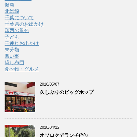
健康
北総線
千葉について
千葉県のお出かけ
印西の景色
子ども
子連れお出かけ
未分類
習い事
貸し布団
食べ物・グルメ
2018/05/07
久しぶりのビッグホップ
2018/04/12
オソロクでランチ(^^♪