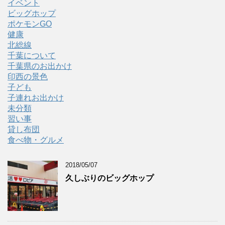
イベント
ビッグホップ
ポケモンGO
健康
北総線
千葉について
千葉県のお出かけ
印西の景色
子ども
子連れお出かけ
未分類
習い事
貸し布団
食べ物・グルメ
2018/05/07
久しぶりのビッグホップ