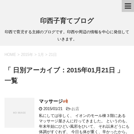
印西子育てブログ
印西で育児する主婦のブログです。印西や周辺の情報を中心に発信して
いきます。
HOME
>
2015年
>
1月
>
21日
「 日別アーカイブ：2015年01月21日 」
一覧
マッサージ
2015/01/21
-
お店
私にしては珍しく、 イオンのモール棟３階にある
マッサージ屋さんに行ってきました。 というのも、
年末年始にひどい風邪をひいて、 それ以来どうにも
体調がすぐれず、 今日も体が重く、辛かったから。